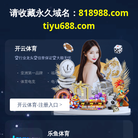
人才理念
人事变动
招聘信息
集团2021年公开定向遴选工作人员拟选用人员名
单
来源：本站原创
发布时间：2021-12-20
浏览人数：
2843