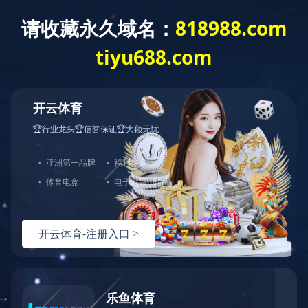
精神理念
群团工会
员工风采
职工美文
SPIRIT
精神理念
暂无内容