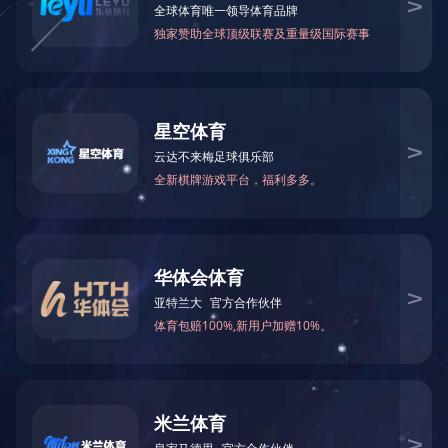
城服集团物业公司组织消防演练活动
盐城市城镇化集团妇联举办 “雅韵中秋，团圆食刻”月饼制作活动
每年十一月是国家消防安全月，
为弘扬中华民族优秀传统文化，
今年主题是“全民消防，生命至
营造温馨和谐的节日氛围，9月
上——安全用火用电”，城服集
30日下午，集团妇联精心组织
团物业公司以此为契机，在住
了“雅韵中秋，团圆食刻”主题月
宅、办公楼、工业厂房等项目点
饼制作活动。 活动现场布置得
组织消防演
温馨雅致，面团、馅
盐城市城镇化集团妇联开展 “艾香满端午·巧手寄安康”手工活动
集团举办招商引资专题培训活动
为进一步弘扬中华优秀传统文
为深入贯彻落实区委、区政府关
化，丰富女职工们的精神文化生
于招商引资工作的决策部署，全
活，5月29日，城镇化集团妇联
面提升集团招商队伍专业化水
组织开展了“艾香满端午
平，4月26日，集团正式启动
&middot;巧手寄安康”主题手工
2025年招商引资专题培训计
活动。 端午活动以制作手工
划，并成功举办首期培训讲座—
&mda