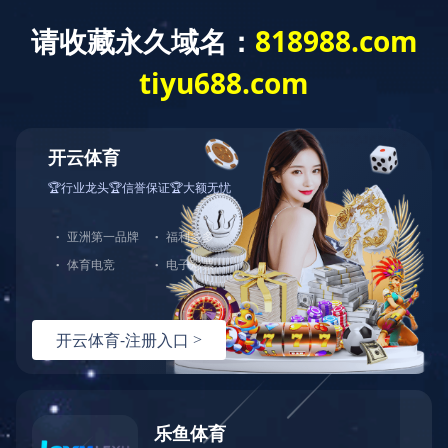
集团要闻
集团影像
集团映像
舆情辟谣
区内动态
行业资讯