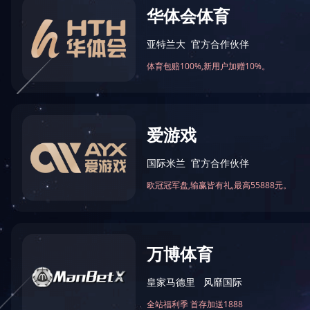
为更高水平建设“四个示范区”提供坚强保障 全区领导
全市领导干部“510”警示教育大会召开
王娟在十五届区纪委三次全会上强调：发扬彻底的
打好廉政“预防针”绷紧廉洁“自律弦”——集团组织“
严守规矩 敬畏纪法 筑牢底线
盐城市城镇化集团筑牢廉政防线风清气正过春节
我市开展“学恩来精神、守初心使命”专题教育
集团开展庆七一“讲廉洁、守纪律、强党性、做表
集团召开“510”警示教育大会
廉政宣传