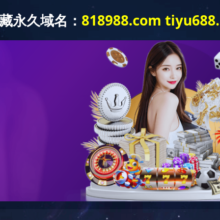
页
集团概况
党的建设
资讯中心
核心板块
信息公开
依法治企