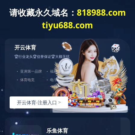
廉政教育
依法治企
纪监举报
严守规矩 敬畏纪法 筑牢底线
来源：
发布时间：2022-05-13
浏览人数：
1516
为深入开展“510”警示教育活动，5月12日下午，集团党
委书记、董事长倪才春带领党委班子成员、全体党员及中层
干部40人来到市党风廉政教育中心----尚德昭廉教育馆，现场