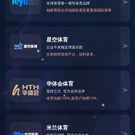
工送上节日祝福
。
电影开始，生动的画面和精彩的剧情带着女职工们投入
和放松下来，一日的疲惫被温暖而有趣的氛围治愈，观影活